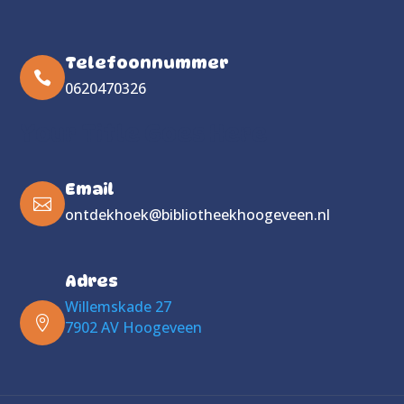
Telefoonnummer

0620470326
Your Title Goes Here
Email

ontdekhoek@bibliotheekhoogeveen.nl
Adres
Willemskade 27

7902 AV Hoogeveen