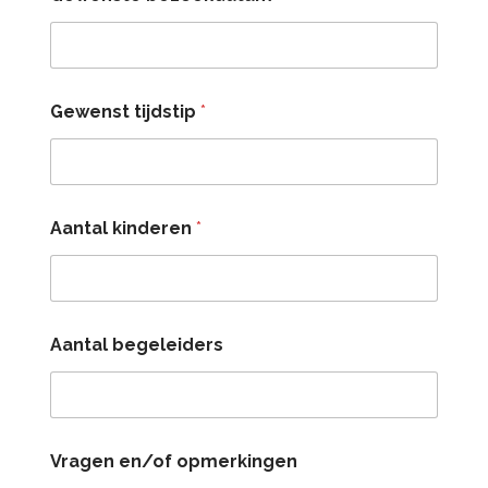
Gewenst tijdstip
*
k
Aantal kinderen
*
i
n
d
e
r
e
Aantal begeleiders
n
*
*
Vragen en/of opmerkingen