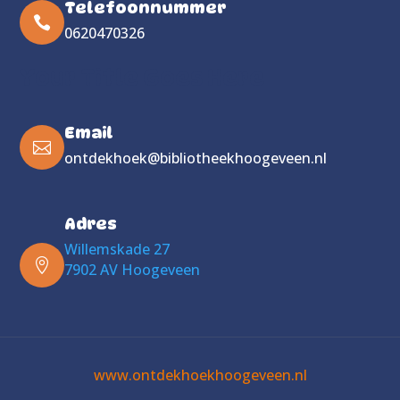
Telefoonnummer

0620470326
Your Title Goes Here
Email

ontdekhoek@bibliotheekhoogeveen.nl
Adres
Willemskade 27

7902 AV Hoogeveen
www.ontdekhoekhoogeveen.nl