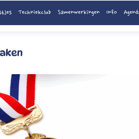
stjes
Techniekclub
Samenwerkingen
Info
Agend
maken