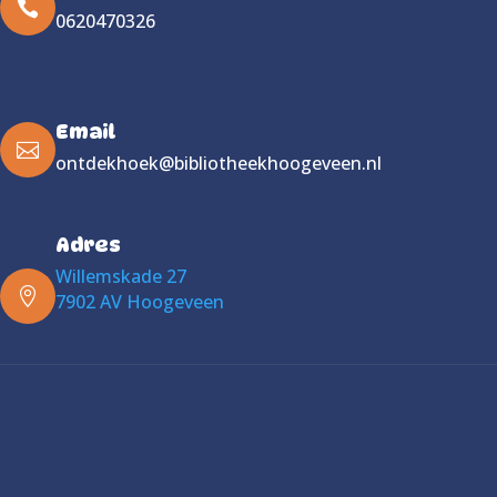

0620470326
Your Title Goes Here
Email

ontdekhoek@bibliotheekhoogeveen.nl
Adres
Willemskade 27

7902 AV Hoogeveen