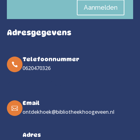
Aanmelden
Adresgegevens
Telefoonnummer

0620470326
Your Title Goes Here
Email

ontdekhoek@bibliotheekhoogeveen.nl
Adres